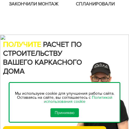
ЗАКОНЧИЛИ МОНТАЖ
СПЛАНИРОВАЛИ
ТЁПЛЫХ ПОЛОВ И
ЗАГОРОДНЫЙ УЧАСТОК,
МОНТАЖ ВНУТРЕННИХ
УСТАНОВИЛИ ЛИВНЕВУЮ
ИНЖЕНЕРНЫХ СЕТЕЙ.
КАНАЛИЗАЦИЮ.
ЗАЛИЛИ СТЯЖКУ.
ПОЛУЧИТЕ
РАСЧЕТ ПО
СТРОИТЕЛЬСТВУ
ВАШЕГО КАРКАСНОГО
ДОМА
Воспользуйтесь нашим
онлайн-калькулятором,
чтобы
Мы используем cookie для улучшения работы сайта.
рассчитать стоимость
Оставаясь на сайте, вы соглашаетесь с
Политикой
использования cookie
строительства...
Принимаю