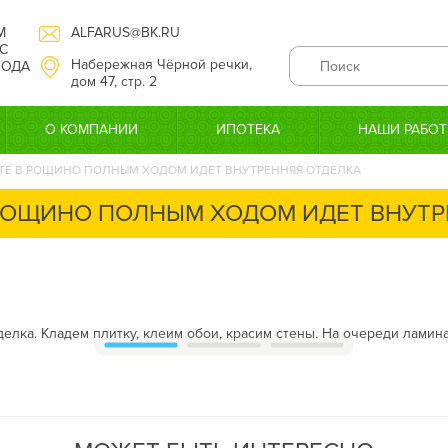
М
ALFARUS@BK.RU
С
Набережная Чёрной речки,
 ГОДА
дом 47, стр. 2
О КОМПАНИИ
ИПОТЕКА
НАШИ РАБО
ТЕ В РОЩИНО ПОЛНЫМ ХОДОМ ИДЕТ ВНУТРЕННЯЯ ОТДЕЛКА
 РОЩИНО ПОЛНЫМ ХОДОМ ИДЕТ ВНУТР
елка. Кладем плитку, клеим обои, красим стены. На очереди ламин