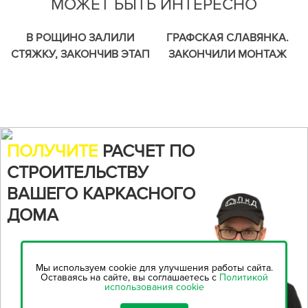
МОЖЕТ БЫТЬ ИНТЕРЕСНО
В РОЩИНО ЗАЛИЛИ
ГРАФСКАЯ СЛАВЯНКА.
СТЯЖКУ, ЗАКОНЧИВ ЭТАП
ЗАКОНЧИЛИ МОНТАЖ
МОНТАЖА СКРЫТЫХ
ВНУТРЕННИХ
ВНУТРЕННИХ
ИНЖЕНЕРНЫХ
ИНЖЕНЕРНЫХ СЕТЕЙ.
КОММУНИКАЦИЙ. ВСЁ
ГОТОВО К ЗАЛИВКЕ
СТЯЖКИ.
ПОЛУЧИТЕ
РАСЧЕТ ПО
СТРОИТЕЛЬСТВУ
ВАШЕГО КАРКАСНОГО
ДОМА
Воспользуйтесь нашим
онлайн-калькулятором,
чтобы
Мы используем cookie для улучшения работы сайта.
рассчитать стоимость
Оставаясь на сайте, вы соглашаетесь с
Политикой
использования cookie
строительства...