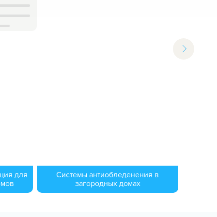
ция для
Системы антиобледенения в
омов
загородных домах