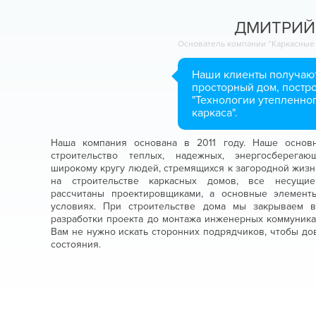
ДМИТРИЙ
Основатель компании “Каркасные
Наши клиенты получают
просторный дом, постр
"Технологии утепленно
каркаса".
Наша компания основана в 2011 году. Наше основ
строительство теплых, надежных, энергосберега
широкому кругу людей, стремящихся к загородной жиз
на строительстве каркасных домов, все несущие
рассчитаны проектировщиками, а основные элемент
условиях. При строительстве дома мы закрываем в
разработки проекта до монтажа инженерных коммуника
Вам не нужно искать сторонних подрядчиков, чтобы д
состояния.