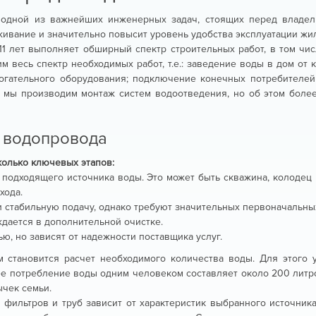
 одной из важнейших инженерных задач, стоящих перед владел
вание и значительно повысит уровень удобства эксплуатации жил
11 лет выполняет обширный спектр строительных работ, в том чи
 весь спектр необходимых работ, т.е.: заведение воды в дом от 
могательного оборудования; подключение конечных потребителей 
е мы производим монтаж систем водоотведения, но об этом боле
 водопровода
колько ключевых этапов:
одходящего источника воды. Это может быть скважина, колодец
хода.
 стабильную подачу, однако требуют значительных первоначальны
ждается в дополнительной очистке.
ю, но зависят от надежности поставщика услуг.
становится расчет необходимого количества воды. Для этого у
е потребление воды одним человеком составляет около 200 литров
ычек семьи.
фильтров и труб зависит от характеристик выбранного источник