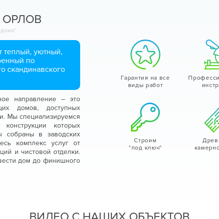
 ОРЛОВ
 дома”
 теплый, уютный,
оенный по
го скандинавского
Гарантия на все
Професс
виды работ
инст
ное направление – это
ющих домов, доступных
ни. Мы специализируемся
 конструкции которых
ы собраны в заводских
Строим
Древ
есь комплекс услуг от
“под ключ”
камерн
ций и чистовой отделки.
овести дом до финишного
ВИДЕО С НАШИХ ОБЪЕКТОВ