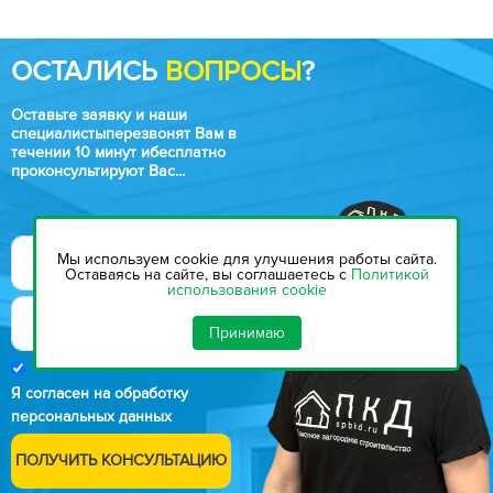
ОСТАЛИСЬ
ВОПРОСЫ
?
Оставьте заявку и наши
специалисты
перезвонят Вам в
течении 10 минут и
бесплатно
проконсультируют Вас...
Мы используем cookie для улучшения работы сайта.
Оставаясь на сайте, вы соглашаетесь с
Политикой
использования cookie
Принимаю
Я согласен на обработку
персональных данных
ПОЛУЧИТЬ КОНСУЛЬТАЦИЮ