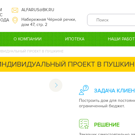
М
ALFARUS@BK.RU
С
Набережная Чёрной речки,
 ГОДА
дом 47, стр. 2
О КОМПАНИИ
ИПОТЕКА
НАШИ РАБО
ВИДУАЛЬНЫЙ ПРОЕКТ В ПУШКИНЕ
ИНДИВИДУАЛЬНЫЙ ПРОЕКТ В ПУШКИН
ЗАДАЧА КЛИЕН
Построить дом для постоян
ограниченный бюджет.
РЕШЕНИЕ
Заказчик самостоятельно за