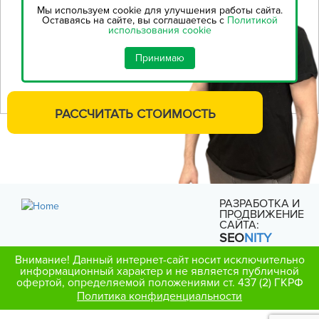
онлайн-калькулятором,
чтобы
Мы используем cookie для улучшения работы сайта.
рассчитать стоимость
Оставаясь на сайте, вы соглашаетесь с
Политикой
использования cookie
строительства...
Принимаю
РАССЧИТАТЬ
СТОИМОСТЬ
РАЗРАБОТКА И
ПРОДВИЖЕНИЕ
САЙТА:
SEO
NITY
Внимание! Данный интернет-сайт носит исключительно
информационный характер и не является публичной
офертой, определяемой положениями ст. 437 (2) ГКРФ
Политика конфиденциальности