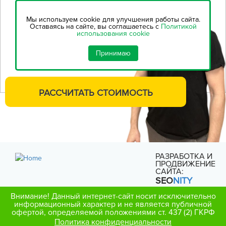
Воспользуйтесь нашим
онлайн-калькулятором,
чтобы
Мы используем cookie для улучшения работы сайта.
рассчитать стоимость
Оставаясь на сайте, вы соглашаетесь с
Политикой
использования cookie
строительства...
Принимаю
РАССЧИТАТЬ
СТОИМОСТЬ
РАЗРАБОТКА И
ПРОДВИЖЕНИЕ
САЙТА:
SEO
NITY
Внимание! Данный интернет-сайт носит исключительно
информационный характер и не является публичной
офертой, определяемой положениями ст. 437 (2) ГКРФ
Политика конфиденциальности