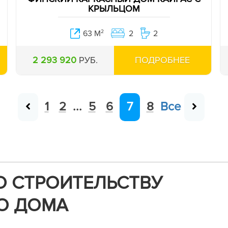
КРЫЛЬЦОМ
63 М
2
2
2
2 293 920
РУБ.
ПОДРОБНЕЕ
1
2
...
5
6
7
8
Все
О СТРОИТЕЛЬСТВУ
О ДОМА