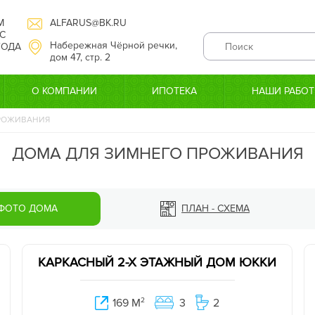
М
ALFARUS@BK.RU
С
Набережная Чёрной речки,
 ГОДА
дом 47, стр. 2
О КОМПАНИИ
ИПОТЕКА
НАШИ РАБО
РОЖИВАНИЯ
ДОМА ДЛЯ ЗИМНЕГО ПРОЖИВАНИЯ
ФОТО ДОМА
ПЛАН - СХЕМА
КАРКАСНЫЙ 2-Х ЭТАЖНЫЙ ДОМ ЮККИ
169 М
2
3
2