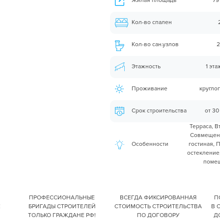
Жилая площадь
79
Кол-во спален
Кол-во сан.узлов
2
Этажность
1 эт
Проживание
кругло
Срок строительства
от 30
Терраса, В
Совмещенн
Особенности
гостиная, 
остекление,
поме
ПРОФЕССИОНАЛЬНЫЕ
ВСЕГДА ФИКСИРОВАННАЯ
П
Е
БРИГАДЫ СТРОИТЕЛЕЙ
СТОИМОСТЬ СТРОИТЕЛЬСТВА
В 
ТОЛЬКО ГРАЖДАНЕ РФ!
ПО ДОГОВОРУ
Д