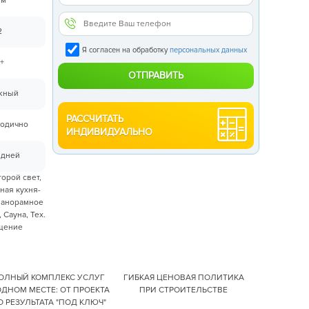
 м
2
Я согласен на обработку
персональных данных
+
ажный
РАССЧИТАТЬ
годично
ИНДИВИДУАЛЬНО
 дней
торой свет,
ая кухня-
Панорамное
 Сауна, Тех.
щение
ОЛНЫЙ КОМПЛЕКС УСЛУГ
ГИБКАЯ ЦЕНОВАЯ ПОЛИТИКА
ОДНОМ МЕСТЕ: ОТ ПРОЕКТА
ПРИ СТРОИТЕЛЬСТВЕ
О РЕЗУЛЬТАТА "ПОД КЛЮЧ"