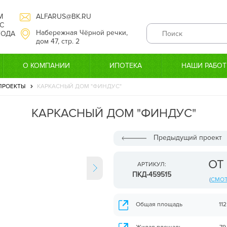
М
ALFARUS@BK.RU
С
Набережная Чёрной речки,
 ГОДА
дом 47, стр. 2
О КОМПАНИИ
ИПОТЕКА
НАШИ РАБО
ПРОЕКТЫ
КАРКАСНЫЙ ДОМ "ФИНДУС"
КАРКАСНЫЙ ДОМ "ФИНДУС"
Предыдущий проект
ОТ
АРТИКУЛ:
ПКД-459515
(
СМОТ
Общая площадь
112