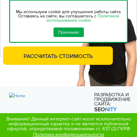
Воспользуйтесь нашим
онлайн-калькулятором,
чтобы
Мы используем cookie для улучшения работы сайта.
рассчитать стоимость
Оставаясь на сайте, вы соглашаетесь с
Политикой
использования cookie
строительства...
Принимаю
РАССЧИТАТЬ
СТОИМОСТЬ
РАЗРАБОТКА И
ПРОДВИЖЕНИЕ
САЙТА:
SEO
NITY
Внимание! Данный интернет-сайт носит исключительно
информационный характер и не является публичной
офертой, определяемой положениями ст. 437 (2) ГКРФ
Политика конфиденциальности